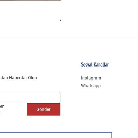
Bayan Kaşe Kaban
Normal Fiyat
İndirimli Fiyat
₺3.250,00
₺3.000,00
Sosyal Kanallar
ardan Haberdar Olun
İnstagram
Whatsapp
en 
Gönder
t