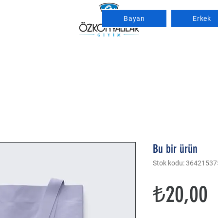
Bayan
Erkek
Bu bir ürün
Stok kodu: 3642153
F
₺20,00