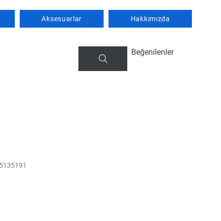
Aksesuarlar
Hakkımızda
Beğenilenler
75135191
iyat