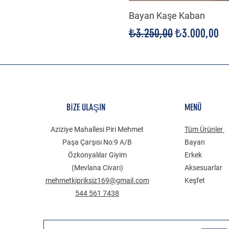
Bayan Kaşe Kaban
Normal Fiyat
İndirimli Fiya
₺3.250,00
₺3.000,00
BİZE ULAŞIN
MENÜ
Aziziye Mahallesi Piri Mehmet
Tüm Ürünler
Paşa Çarşısı No:9 A/B
Bayan
Özkonyalılar Giyim
Erkek
(Mevlana Civarı)
Aksesuarlar
mehmetkipriksiz169@gmail.com
Keşfet
544 561 7438