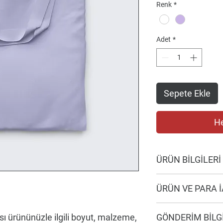
Renk
*
Adet
*
Sepete Ekle
He
ÜRÜN BİLGİLERİ
Burası ürününüzle ilgi
ÜRÜN VE PARA İ
talimatları gibi daha ay
yer. Buraya ayrıca ür
Bu bir Ürün ve Para İad
özellikleri ve kullanıcı
sı ürününüzle ilgili boyut, malzeme, 
GÖNDERİM BİLG
müşterilerinizin aldı