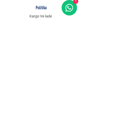
1
Politika
Kargo Ve İade
Gizlilik
Ödeme Yöntemleri
SSS
İletişim
Fırsatlardan Haberdar Olun
Email Adres
*
Gelişmelerden Haberdar Et
Gönder