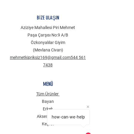
BİZE ULAŞIN
Aziziye Mahallesi Piri Mehmet
Paşa Çarşısı No:9 A/B
Özkonyalılar Giyim
(Mevlana Civarı)
mehmetkipriksiz169@gmail.com
544 561
7438
MENÜ
Tüm Ürünler
Bayan
Erkek
Aksesuarlar
how-can-we-help
Keşfet